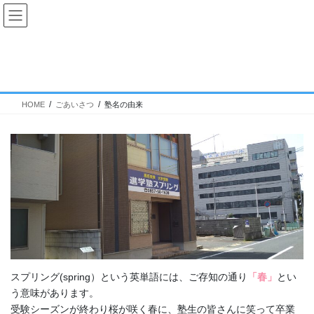
コ
ナ
ン
ビ
テ
ゲ
ン
ー
塾名の由来
ツ
シ
へ
ョ
ス
ン
HOME
ごあいさつ
塾名の由来
キ
に
ッ
移
プ
動
スプリング(spring）という英単語には、ご存知の通り
「春」
とい
う意味があります。
受験シーズンが終わり桜が咲く春に、塾生の皆さんに笑って卒業